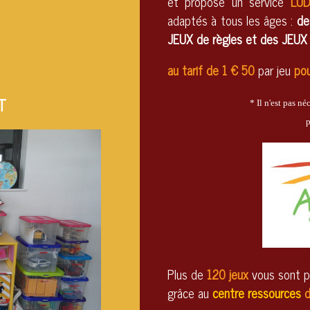
et
propose un service
LU
adaptés à tous les âges :
de
JEUX de règles et des JEUX
au tarif de 1 € 50
par jeu
pou
T
* Il n'est pas n
p
Plus de
120 jeux
vous sont p
grâce au
centre ressources
d