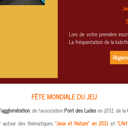
Je
S
Lors de votre première inscri
La fréquentation de la ludot
Règleme
FÊTE MONDIALE DU JEU
agglomération
, de l'association
Pont des Ludes
en 2011, de la
ur autour des thématiques
"Jeux et Nature" en 2011
et
"L'Ar