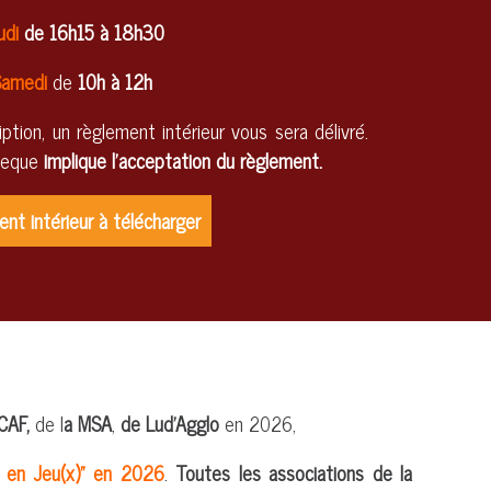
udi
de
16h15 à 18h30
amedi
de
10h à 12h
ption, un règlement intérieur vous sera délivré.
heque
implique l’acceptation du règlement.
nt intérieur à télécharger
CAF,
de l
a MSA
,
de Lud'Agglo
en 2026,
t en Jeu(x)" en 2026
.
Toutes les associations de la