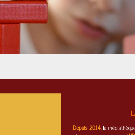
L
Depuis 2014,
la médiathèqu