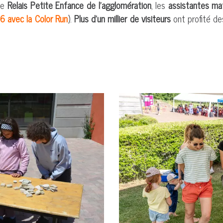
 le
Relais Petite Enfance de l'agglomération
, les
assistantes ma
6 avec la Color Run
).
Plus d'un millier de visiteurs
ont profité de