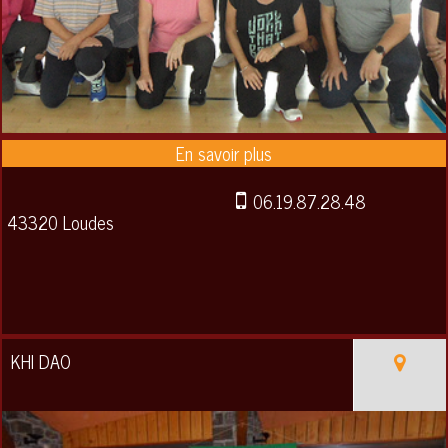
06.19.87.28.48
43320 Loudes
KHI DAO