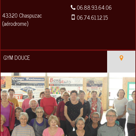
06.88.93.64.06
43320 Chaspuzac
06.74.61.12.15
(aérodrome)
GYM DOUCE