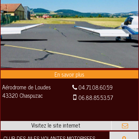
Aérodrome de Loudes
04.71.08.60.59
43320 Chaspuzac
06.88.85.53.57
CLUB DES AILES VOLANTES MOTORISEES