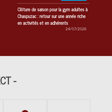
Chaspuzac : retour sur une année riche
en activités et en adhérents
24/07/2026
Pour le dernier
cours de la
saison, les
adhérents de la
gym adultes de
Chaspuzac se
sont retrouvés
voilà peu pour une marche conviviale...
CT -
Chaspuzac : succès de l'après-midi
pétanque et soirée paella avec 50
doublettes et plus de 100 repas servis