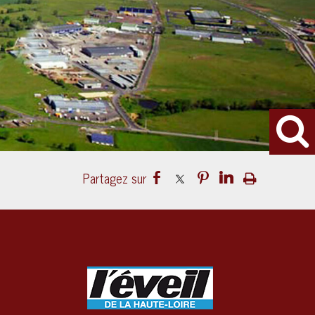
Pourquoi l'avenir de Lou Légumes à
Chaspuzac devrait se jouer ce mardi soir
à l'Agglo du Puy
28/07/2026
L’arrivée d’un