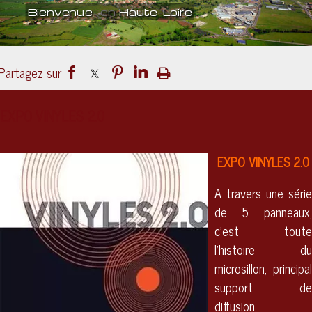
Bienvenue
en
Haute-Loire
Un lieu
culturel
ouvert sur le mond
EXPO VINYLES 2.0
EXPO VINYLES 2.0
A travers une série
de 5 panneaux,
c'est toute
l'histoire du
microsillon, principal
support de
diffusion