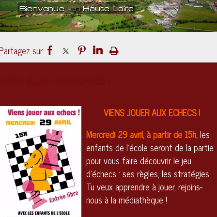
Bienvenue
en
Haute-Loire
Un lieu
culturel
ouvert sur le mond
VIENS JOUER AUX ECHECS !
VIENS JOUER AUX ECHECS !
Mercredi 29 avril, à partir de 15h,
les
enfants de l'école seront de la partie
pour vous faire découvrir le jeu
d'échecs : ses règles, les stratégies.
Tu veux apprendre à jouer, rejoins-
nous à la médiathèque !