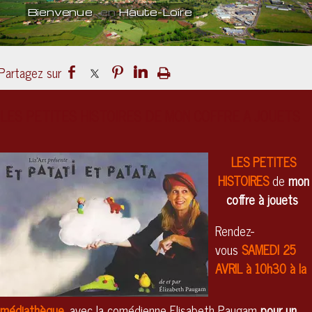
Bienvenue
en
Haute-Loire
Un lieu
culturel
ouvert sur le mond
LES PETITES HISTOIRES DE MON COFFRE A JOUETS
LES PETITES
HISTOIRES
de
mon
coffre à jouets
Rendez-
vous
SAMEDI
25
AVRIL
à 10h30 à la
médiathèque,
avec la comédienne Elisabeth Paugam
pour un