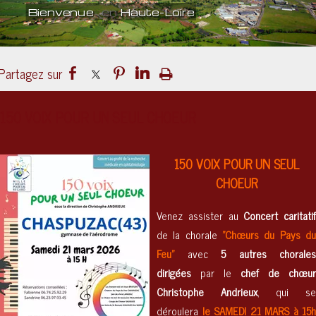
Bienvenue
en
Haute-Loire
Un lieu
culturel
ouvert sur le mond
150 VOIX POUR UN SEUL CHOEUR
150 VOIX POUR UN SEUL
CHOEUR
Venez assister au
C
oncert caritatif
de la chorale
"Chœurs du Pays du
Feu"
avec
5 autres chorales
dirigées
par le
chef de chœur
Christophe Andrieux
, qui s
déroulera
le SAMEDI 21 MARS à 15h