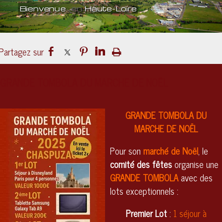
Bienvenue
en
Haute-Loire
Un lieu
culturel
ouvert sur le mond
GRANDE TOMBOLA DU MARCHE DE NOËL
GRANDE TOMBOLA DU
MARCHE DE NOËL
Pour son
marché de Noël
, le
comité des fêtes
organise une
GRANDE TOMBOLA
avec des
lots exceptionnels :
Premier Lot
:
1 séjour à