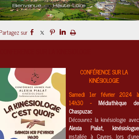
Bienvenue
en
Haute-Loire
Un lieu
culturel
ouvert sur le mond
CONFERENCE SUR LA KINESIOLOGIE
CONFÉRENCE SUR LA
KINÉSIOLOGIE
Samedi 1er février 2024 à
14h30 -
Médiathèque de
Chaspuzac
Découvrez la kinésiologie avec
Alexia Pialat, kinésiologue
installée à Cayres, lors d'une