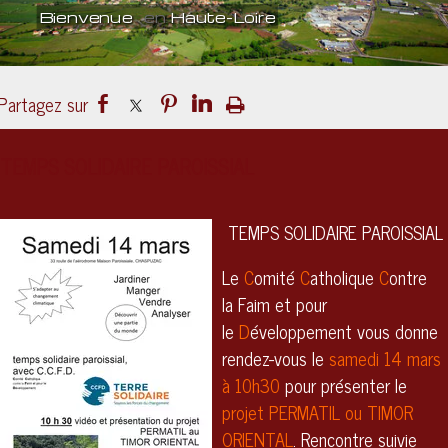
Bienvenue
en
Haute-Loire
Un lieu
culturel
ouvert sur le mond
TEMPS SOLIDAIRE PAROISSIAL
TEMPS SOLIDAIRE PAROISSIAL
Le
C
omité
C
atholique
C
ontre
la Faim et pour
le
D
éveloppement vous donne
rendez-vous le
samedi 14 mars
à 10h30
pour présenter le
projet PERMATIL ou TIMOR
ORIENTAL
. Rencontre suivie