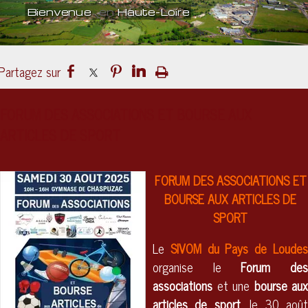
Bienvenue
en
Haute-Loire
Un lieu
culturel
ouvert sur le mond
FORUM DES ASSOCIATIONS ET BOURSE AUX
ARTICLES DE SPORT
FORUM DES ASSOCIATIONS ET
BOURSE AUX ARTICLES DE
SPORT
Le
SIVOM du Pays de Loude
organise le
Forum de
associations
et une
bourse aux
articles de sport
, l
e
30 aoû