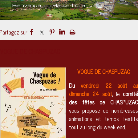
Bienvenue
en
Haute-Loire
Un lieu
culturel
ouvert sur le mond
VOGUE DE CHASPUZAC
VOGUE DE CHASPUZAC
Du
vendredi 22 août au
dimanche 24 août
,
le
comité
des fêtes de CHASPUZAC
vous propose de nombreuses
animations et temps festifs
tout au long du week end.