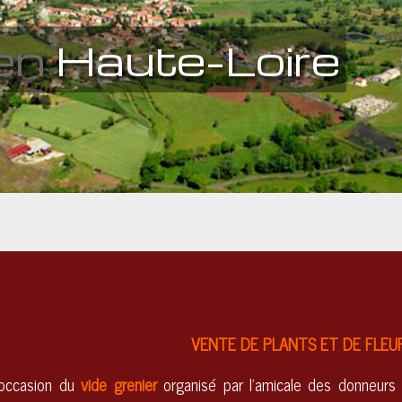
en
Haute-Loire
Un lieu
cultur
VENTE DE PLANTS ET DE FLEU
'occasion du
vide grenier
organisé par l'amicale des donneurs