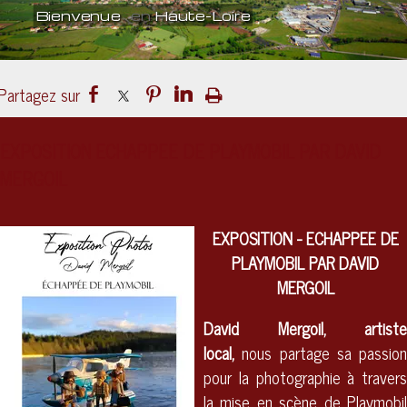
Bienvenue
en
Haute-Loire
Un lieu
culturel
ouvert sur le mond
EXPOSITION ECHAPPEE DE PLAYMOBIL PAR DAVID
MERGOIL
EXPOSITION - ECHAPPEE DE
PLAYMOBIL PAR DAVID
MERGOIL
David Mergoil, artiste
local,
nous partage sa passion
pour la photographie à travers
la mise en scène de Playmobil