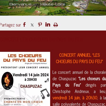
Bienvenue
en
Haute-Loire
Un lieu
culturel
ouvert sur le mond
CONCERT LES CHOEURS DU PAYS DU FEU
CONCERT ANNUEL "LES
CHOEURS DU PAYS DU FEU"
Le concert annuel de la chorale
de Chaspuzac
"Les choeurs du
Pays du Feu"
dirigés par
Christophe Andrieux, a lieu,
vendredi 14 juin, à 20h30
, à la
salle polyvalente de Chaspuzac.