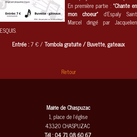
En première partie :
"Chante e
mon choeur"
d'Espaly Sain
Marcel dirigé par Jacquelien
ESQUIS.
Entrée :
7 € /
Tombola gratuite / Buvette, gateaux
Retour
Mairie de Chaspuzac
1, place de l'église
43320 CHASPUZAC
Tél : 04 71 08 60 67